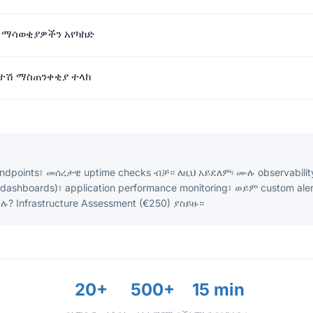
 ማሳወቂያዎችን አየካከድ
ተሽ ማስጠንቀቂያ ተላከ
ndpoints፣ መሰረታዊ uptime checks ብቻ። ለዚህ አይደለም፡ ሙሉ observability
፣ dashboards)፣ application performance monitoring፣ ወይም custom aler
 Infrastructure Assessment (€250) ያስይዙ።
20+
500+
15 min