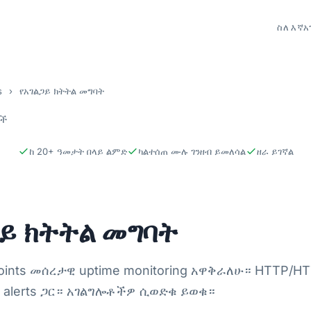
ስለ እኛ
አ
s
›
የአገልጋይ ክትትል መግባት
ቶች
ከ 20+ ዓመታት በላይ ልምድ
ካልተሰጠ ሙሉ ገንዘብ ይመለሳል
ዘራ ይገኛል
ጋይ ክትትል መግባት
oints መሰረታዊ uptime monitoring አዋቅራለሁ። HTTP/H
ck alerts ጋር። አገልግሎቶችዎ ሲወድቁ ይወቁ።