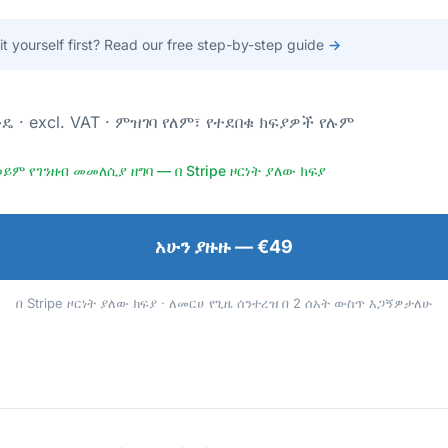
 it yourself first? Read our free step-by-step guide
→
ንዴ · excl. VAT · ምዝገባ የለም፣ የተደበቁ ክፍያዎች የሉም
ወይም የገንዘብ መመለሲያ ዘግባ — በ Stripe ዞርነት ያለው ክፍያ
አሁን ያዙዙ — €49
በ Stripe ዞርነት ያለው ክፍያ · ለመርሀ የጊዜ ሰንተረዝ በ 2 ሰአት ውስጥ እጋኝዎታለሁ