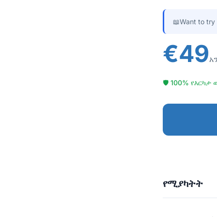
📖
Want to try
€49
አ
🛡 100% የእርካታ 
የሚያካትት