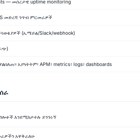
nts — መሰረታዊ uptime monitoring
PS መድረሻ ንጥብ ምርመራዎች
ሳወቂያዎች (ኢሜይል/Slack/webhook)
ራጭ)
 ያልበለጠ። አያካትትም፡ APM፣ metrics፣ logs፣ dashboards
ሚሰራ
ልግሎቶች እንደሚከታተሉ ይንገሩኝ
መራዎችን አዋቅራለሁ