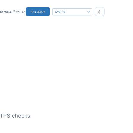
☾
ገልግሎቶች
ያግኙን
ጥሪ ይያዙ
TTPS checks