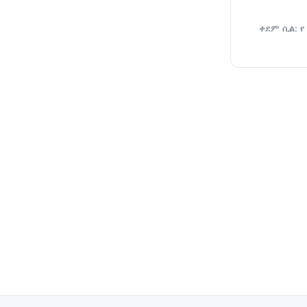
ቀደም ሲል: የ