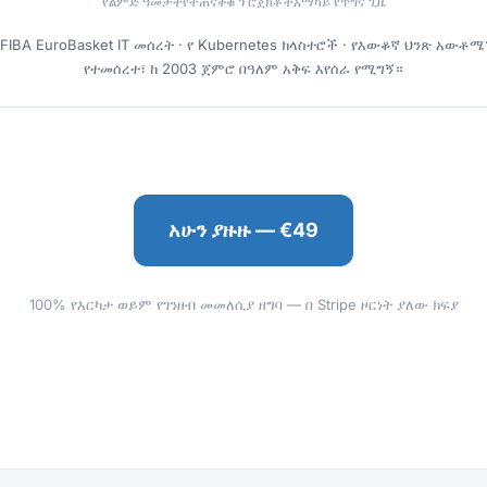
የልምድ ዓመታት
የተጠናቀቁ ፕሮጀክቶች
አማካይ የጥግና ጊዜ
 FIBA EuroBasket IT መሰረት · የ Kubernetes ክላስተሮች · የእውቆኛ ህንጽ አውቶ
የተመሰረተ፣ ከ 2003 ጀምሮ በዓለም አቅፍ እየሰራ የሚግኝ።
አሁን ያዙዙ — €49
100% የእርካታ ወይም የገንዘብ መመለሲያ ዘግባ — በ Stripe ዞርነት ያለው ክፍያ