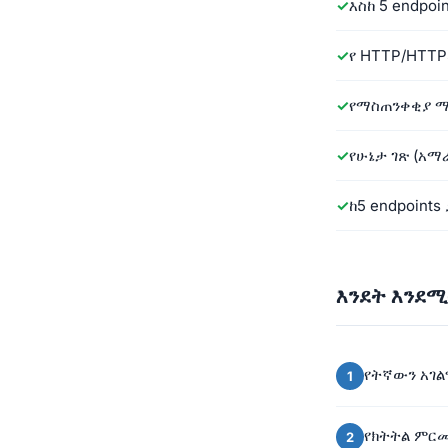
እስከ 5 endpoi
የ HTTP/HTT
የማስጠንቀቂያ ማ
የሁኔታ ገጽ (አማ
ከ5 endpoints
እንደት እንደ
የትኛውን አገ
የክትትል ምር