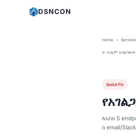
DSNCON
Home
›
Service
← ሁሉም አገልግሎ
Quick Fix
የአገል
ለእስከ 5 endp
ከ email/Sla