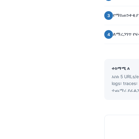
የማስጠንቀቂያ
ለማረጋገጥ የፍ
ተስማሚ ለ
እስከ 5 URLs/e
logs፣ traces
ተጨማሪ ይፈልጋሉ?