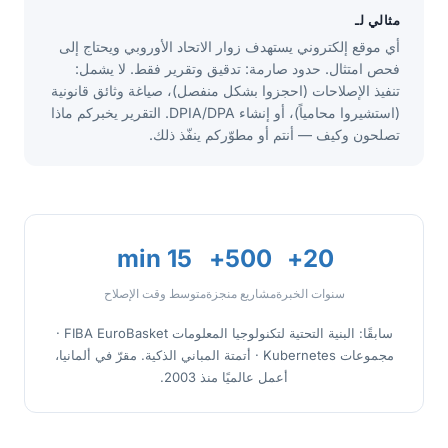
مثالي لـ
أي موقع إلكتروني يستهدف زوار الاتحاد الأوروبي ويحتاج إلى
فحص امتثال. حدود صارمة: تدقيق وتقرير فقط. لا يشمل:
تنفيذ الإصلاحات (احجزوا بشكل منفصل)، صياغة وثائق قانونية
(استشيروا محامياً)، أو إنشاء DPIA/DPA. التقرير يخبركم ماذا
تصلحون وكيف — أنتم أو مطوّركم ينفّذ ذلك.
15 min
500+
20+
سنوات الخبرة
مشاريع منجزة
متوسط وقت الإصلاح
سابقًا: البنية التحتية لتكنولوجيا المعلومات FIBA EuroBasket ·
مجموعات Kubernetes · أتمتة المباني الذكية. مقرّ في ألمانيا،
أعمل عالميًا منذ 2003.