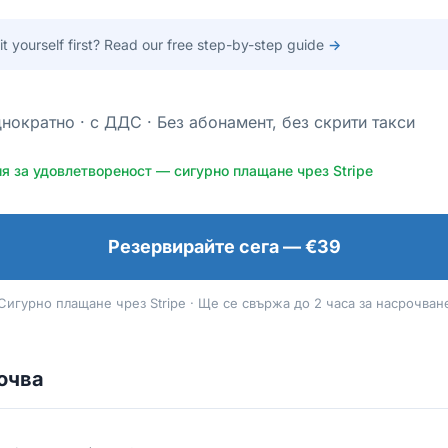
 it yourself first? Read our free step-by-step guide
→
нократно · с ДДС · Без абонамент, без скрити такси
я за удовлетвореност — сигурно плащане чрез Stripe
Резервирайте сега — €39
Сигурно плащане чрез Stripe · Ще се свържа до 2 часа за насрочван
ючва