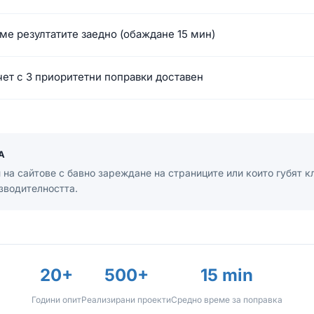
е резултатите заедно (обаждане 15 мин)
ет с 3 приоритетни поправки доставен
А
 на сайтове с бавно зареждане на страниците или които губят к
зводителността.
20+
500+
15 min
Години опит
Реализирани проекти
Средно време за поправка