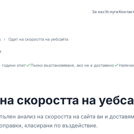
За нас
Услуги
Контак
s
›
Одит на скоростта на уебсайта
и
 години опит
Пълно възстановяване, ако не е доставено
Наличе
на скоростта на уебс
ълен анализ на скоростта на сайта ви и доставям
оправки, класирани по въздействие.