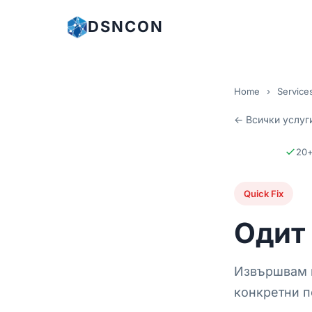
DSNCON
Home
›
Service
← Всички услуг
20+
Quick Fix
Одит 
Извършвам п
конкретни п