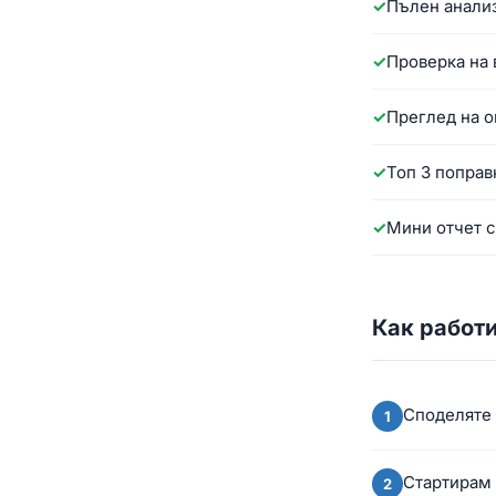
Пълен анализ
Проверка на 
Преглед на о
Топ 3 поправ
Мини отчет 
Как работ
Споделяте 
Стартирам 