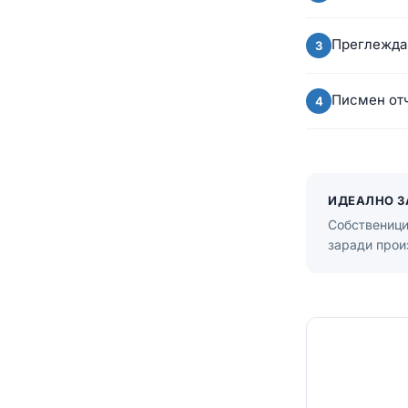
Преглеждам
Писмен отч
ИДЕАЛНО З
Собственици
заради прои