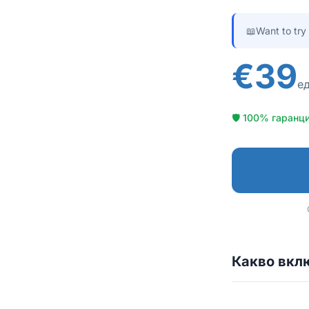
📖
Want to try
€39
ед
🛡 100% гаранци
Какво вкл