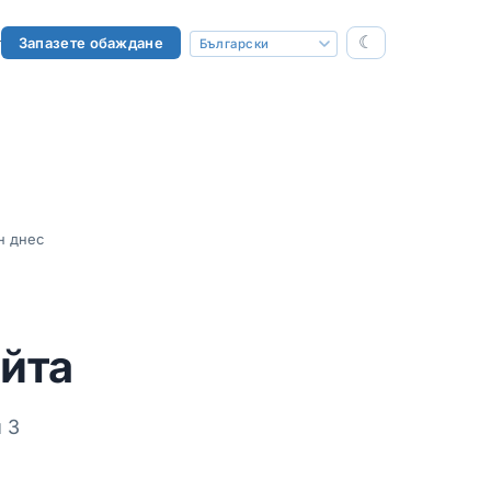
☾
т
Запазете обаждане
н днес
айта
 3