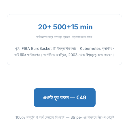
20+
500+
15 min
অভিজ্ঞতার বছর
সম্পন্ন প্রকল্প
গড় সমাধানের সময়
পূর্বে: FIBA EuroBasket IT ইনফ্রাস্ট্রাকচার · Kubernetes ক্লাস্টার ·
স্মার্ট বিল্ডিং অটোমেশন। জার্মানিতে অবস্থিত, 2003 থেকে বিশ্বজুড়ে কাজ করছেন।
এখনই বুক করুন — €49
100% সন্তুষ্টি বা অর্থ ফেরতের নিশ্চয়তা — Stripe-এর মাধ্যমে নিরাপদ পেমেন্ট