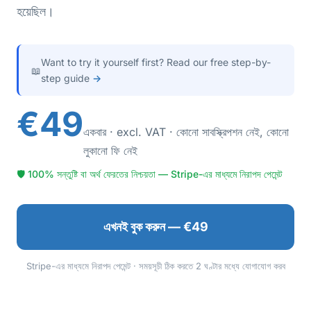
হয়েছিল।
Want to try it yourself first? Read our free step-by-
📖
step guide
→
€49
একবার · excl. VAT · কোনো সাবস্ক্রিপশন নেই, কোনো
লুকানো ফি নেই
🛡 100% সন্তুষ্টি বা অর্থ ফেরতের নিশ্চয়তা — Stripe-এর মাধ্যমে নিরাপদ পেমেন্ট
এখনই বুক করুন — €49
Stripe-এর মাধ্যমে নিরাপদ পেমেন্ট · সময়সূচী ঠিক করতে 2 ঘণ্টার মধ্যে যোগাযোগ করব