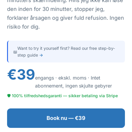
minutters skærmdeling. Hvis jeg ikke kan løse
den inden for 30 minutter, stopper jeg,
forklarer årsagen og giver fuld refusion. Ingen
risiko for dig.
Want to try it yourself first? Read our free step-by-
📖
step guide
→
€39
engangs · ekskl. moms · Intet
abonnement, ingen skjulte gebyrer
🛡 100% tilfredshedsgaranti — sikker betaling via Stripe
Book nu — €39