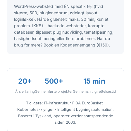
WordPress-websted med ÉN specifik fejl (hvid
skærm, 500, pluginnedbrud, ødelagt layout,
loginløkke). Hårde grænser: maks. 30 min, kun ét
problem. IKKE til: hackede websteder, korrupte
databaser, tilpasset pluginudvikling, tematilpasning,
hastighedsoptimering eller flere problemer. Har du
brug for mere? Book en Kodegennemgang (€150).
20+
500+
15 min
Års erfaring
Gennemførte projekter
Gennemsnitlig rettelsestid
Tidligere: IT-infrastruktur FIBA EuroBasket ·
Kubernetes-klynger · Intelligent bygningsautomation.
Baseret i Tyskland, opererer verdensomspændende
siden 2003.