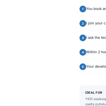
You book an
I join your
I ask the t
Within 2 ho
Your develo
IDEAL FOR
YKSI asiakasp
useita puhelu