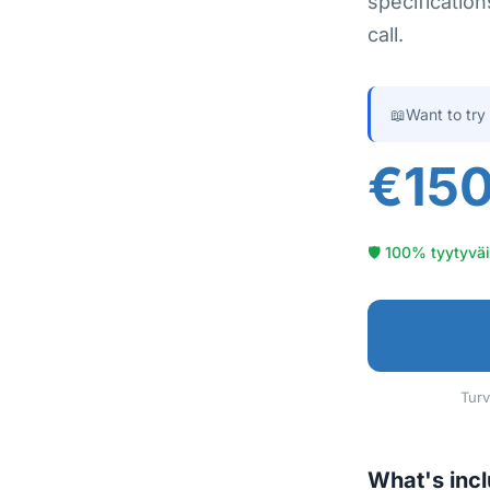
specificatio
call.
📖
Want to try
€15
🛡 100% tyytyväi
Turv
What's inc