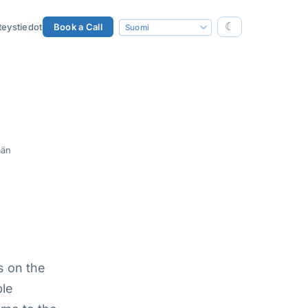
☾
teystiedot
Book a Call
ään
us on the
ble