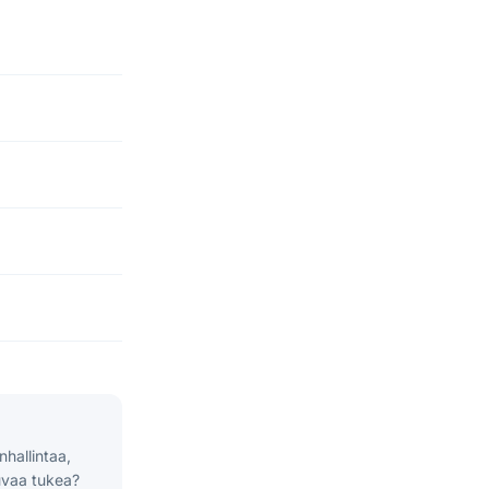
hallintaa,
kuvaa tukea?