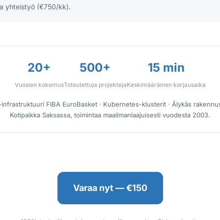
a yhteistyö (€750/kk).
20+
500+
15 min
Vuosien kokemus
Toteutettuja projekteja
Keskimääräinen korjausaika
-infrastruktuuri FIBA EuroBasket · Kubernetes-klusterit · Älykäs rakennu
Kotipaikka Saksassa, toimintaa maailmanlaajuisesti vuodesta 2003.
Varaa nyt — €150