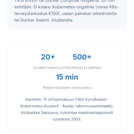
YKSI kontti- tai Docker Compose -ongelma. 30 min
enintään. EI koske: Kubernetes-ongelmia (varaa K8s-
terveystarkastus €150), usean palvelun orkestrointia
tai Docker Swarm -klustereita.
20+
500+
Vuosien kokemus
Toteutettuja projekteja
15 min
Keskimääräinen korjausaika
Aiemmin: IT-infrastruktuuri FIBA EuroBasket ·
Kubernetes-klusterit · Älykäs rakennusautomaatio.
Kotipaikka Saksassa, toimintaa maailmanlaajuisesti
vuodesta 2003.