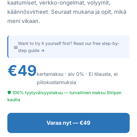
kaatumiset, verkko-ongelmat, volyymit,
käännösvirheet. Seuraat mukana ja opit, mikä
meni vikaan.
Want to try it yourself first? Read our free step-by-
📖
step guide
→
€49
kertamaksu · alv 0% · Ei tilausta, ei
piilokustannuksia
🛡 100% tyytyväisyystakuu — turvallinen maksu Stripen
kautta
Varaa nyt — €49