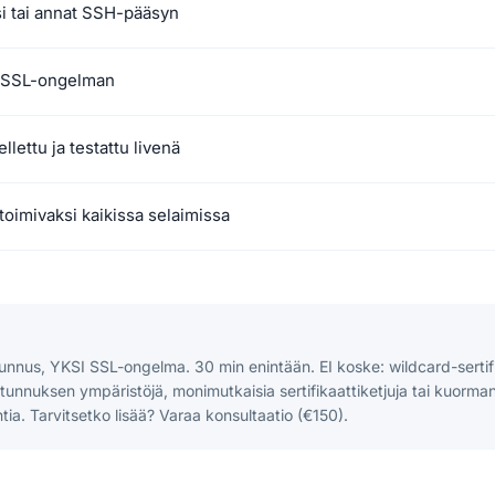
si tai annat SSH-pääsyn
 SSL-ongelman
llettu ja testattu livenä
toimivaksi kaikissa selaimissa
nnus, YKSI SSL-ongelma. 30 min enintään. EI koske: wildcard-sertifi
unnuksen ympäristöjä, monimutkaisia sertifikaattiketjuja tai kuorma
tia. Tarvitsetko lisää? Varaa konsultaatio (€150).