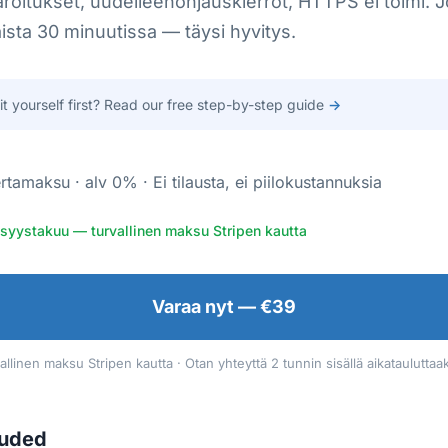
aroitukset, uudelleenohjauskierrot, HTTPS ei toimi.
aista 30 minuutissa — täysi hyvitys.
 it yourself first? Read our free step-by-step guide
→
rtamaksu · alv 0% · Ei tilausta, ei piilokustannuksia
syystakuu — turvallinen maksu Stripen kautta
Varaa nyt — €39
allinen maksu Stripen kautta · Otan yhteyttä 2 tunnin sisällä aikatauluttaa
luded