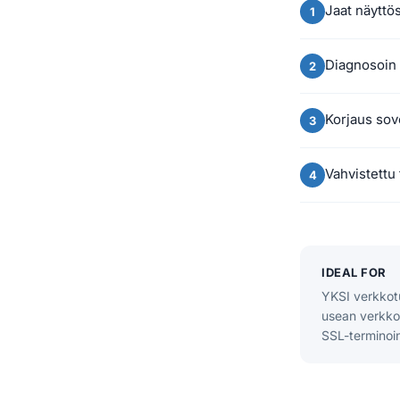
Jaat näyttö
Diagnosoin
Korjaus sove
Vahvistettu 
IDEAL FOR
YKSI verkkotu
usean verkkot
SSL-terminoin