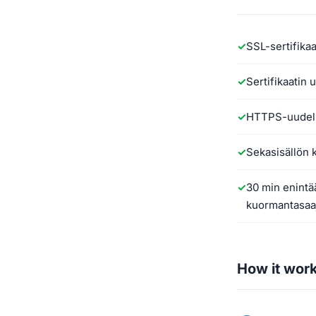
SSL-sertifikaa
Sertifikaatin
HTTPS-uudell
Sekasisällön 
30 min enintää
kuormantasaa
How it wor