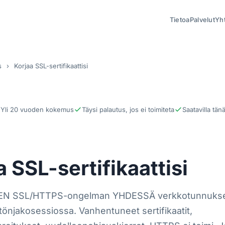
Tietoa
Palvelut
Yh
s
›
Korjaa SSL-sertifikaattisi
Yli 20 vuoden kokemus
Täysi palautus, jos ei toimiteta
Saatavilla tän
a SSL-sertifikaattisi
DEN SSL/HTTPS-ongelman YHDESSÄ verkkotunnuks
tönjakosessiossa. Vanhentuneet sertifikaatit,