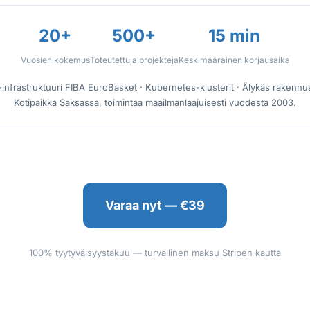
20+
500+
15 min
Vuosien kokemus
Toteutettuja projekteja
Keskimääräinen korjausaika
-infrastruktuuri FIBA EuroBasket · Kubernetes-klusterit · Älykäs rakennu
Kotipaikka Saksassa, toimintaa maailmanlaajuisesti vuodesta 2003.
Varaa nyt — €39
100% tyytyväisyystakuu — turvallinen maksu Stripen kautta