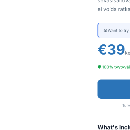
sekasisältöv
ei voida ratk
📖
Want to try
€39
ke
🛡 100% tyytyväi
Turv
What's inc