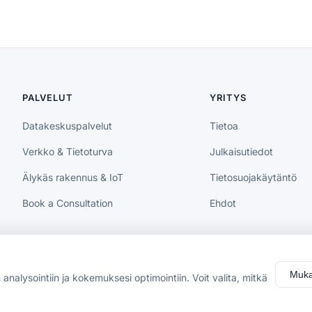
PALVELUT
YRITYS
Datakeskuspalvelut
Tietoa
Verkko & Tietoturva
Julkaisutiedot
Älykäs rakennus & IoT
Tietosuojakäytäntö
Book a Consultation
Ehdot
Muka
nalysointiin ja kokemuksesi optimointiin. Voit valita, mitkä
ty.
Käräjäoike