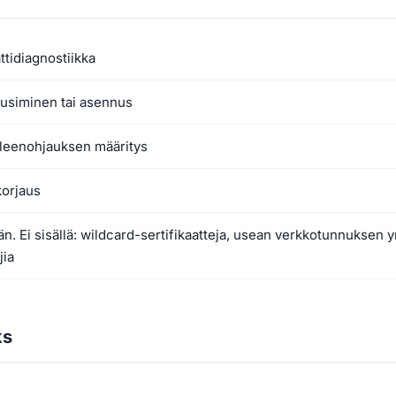
ttidiagnostiikka
 uusiminen tai asennus
eenohjauksen määritys
korjaus
n. Ei sisällä: wildcard-sertifikaatteja, usean verkkotunnuksen y
jia
ks