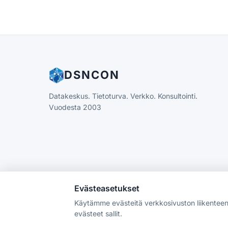
DSNCON
Datakeskus. Tietoturva. Verkko. Konsultointi.
Vuodesta 2003
Evästeasetukset
Käytämme evästeitä verkkosivuston liikenteen a
© 2003 — 2026 DSNCON GmbH. Kaikki oikeudet pidätet
evästeet sallit.