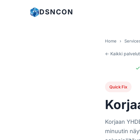
DSNCON
Home
›
Service
← Kaikki palvelut
Quick Fix
Korja
Korjaan YH
minuutin näy