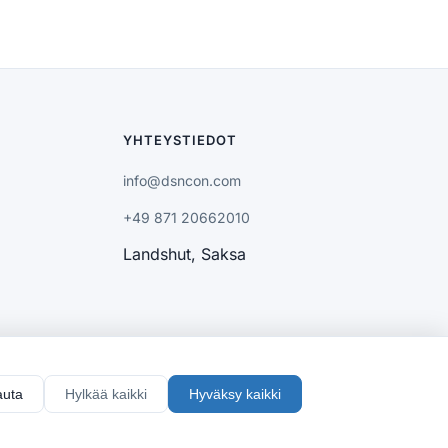
YHTEYSTIEDOT
info@dsncon.com
+49 871 20662010
Landshut, Saksa
uta
Hylkää kaikki
Hyväksy kaikki
us Landshut, HRB 8975 | Toimitusjohtaja: Harald Roessler