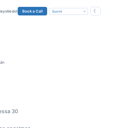
☾
teystiedot
Book a Call
ään
essa 30