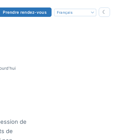
☾
Prendre rendez-vous
ourd'hui
ession de
ts de