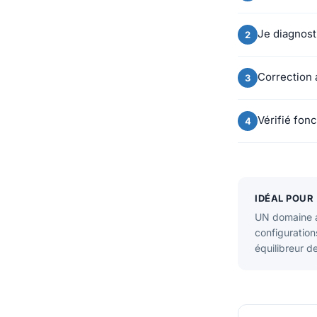
Je diagnost
Correction 
Vérifié fon
IDÉAL POUR
UN domaine a
configuration
équilibreur d