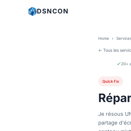
DSNCON
Home
›
Service
← Tous les servi
20+ 
Quick Fix
Répar
Je résous U
partage d'éc