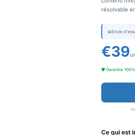
contenu mixt
résolvable e
📖
Envie d'ess
€39
un
🛡 Garantie 100%
Pa
Ce qui est 