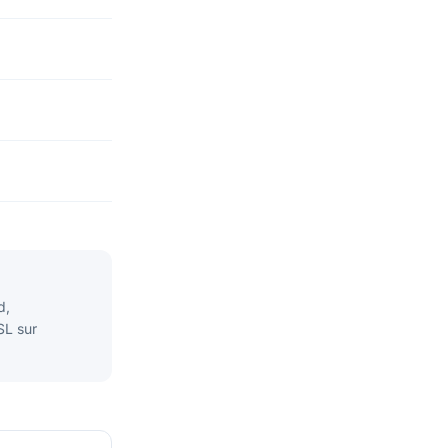
d,
SL sur