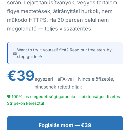
során. Lejárt tanúsítványok, vegyes tartalom
figyelmeztetések, átirányítási hurkok, nem
működő HTTPS. Ha 30 percen belül nem
megoldható — teljes visszatérítés.
Want to try it yourself first? Read our free step-by-
📖
step guide
→
€39
egyszeri · áFA-val · Nincs előfizetés,
nincsenek rejtett díjak
🛡 100%-os elégedettségi garancia — biztonságos fizetés
Stripe-on keresztül
Foglalás most — €39