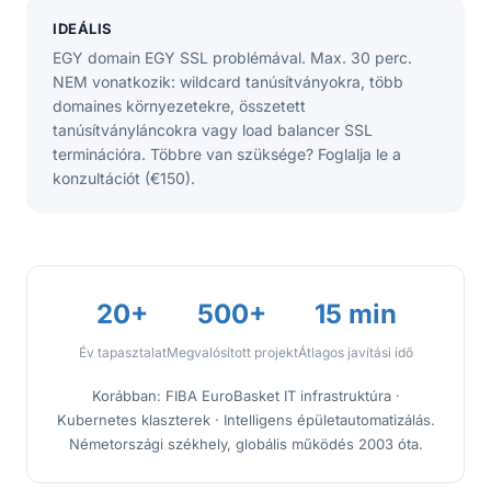
IDEÁLIS
EGY domain EGY SSL problémával. Max. 30 perc.
NEM vonatkozik: wildcard tanúsítványokra, több
domaines környezetekre, összetett
tanúsítványláncokra vagy load balancer SSL
terminációra. Többre van szüksége? Foglalja le a
konzultációt (€150).
20+
500+
15 min
Év tapasztalat
Megvalósított projekt
Átlagos javítási idő
Korábban: FIBA EuroBasket IT infrastruktúra ·
Kubernetes klaszterek · Intelligens épületautomatizálás.
Németországi székhely, globális működés 2003 óta.