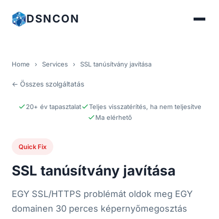
DSNCON
Home
›
Services
›
SSL tanúsítvány javítása
← Összes szolgáltatás
20+ év tapasztalat
Teljes visszatérítés, ha nem teljesítve
Ma elérhető
Quick Fix
SSL tanúsítvány javítása
EGY SSL/HTTPS problémát oldok meg EGY
domainen 30 perces képernyőmegosztás