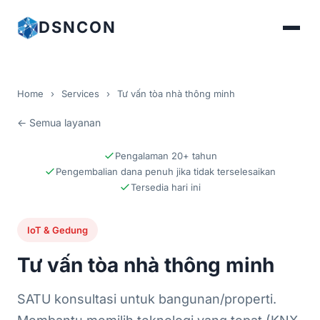
DSNCON
Home
›
Services
›
Tư vấn tòa nhà thông minh
← Semua layanan
Pengalaman 20+ tahun
Pengembalian dana penuh jika tidak terselesaikan
Tersedia hari ini
IoT & Gedung
Tư vấn tòa nhà thông minh
SATU konsultasi untuk bangunan/properti.