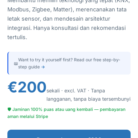
Membantu memilih teknologi yang tepat (KNX,
Modbus, Zigbee, Matter), merencanakan tata
letak sensor, dan mendesain arsitektur
integrasi. Hanya konsultasi dan rekomendasi
tertulis.
Want to try it yourself first? Read our free step-by-
📖
step guide
→
€200
sekali · excl. VAT · Tanpa
langganan, tanpa biaya tersembunyi
🛡 Jaminan 100% puas atau uang kembali — pembayaran
aman melalui Stripe