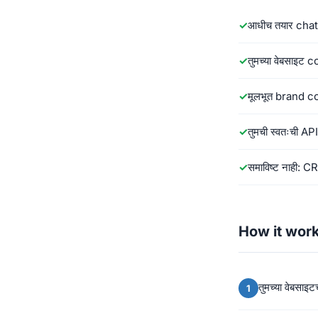
आधीच तयार cha
तुमच्या वेबसाइट co
मूलभूत brand 
तुमची स्वतःची A
समाविष्ट नाही:
How it wor
तुमच्या वेबसा