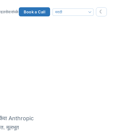
☾
द्दल
सेवा
संपर्क
Book a Call
िंवा Anthropic
ित. मूलभूत