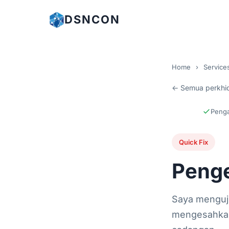
DSNCON
Home
›
Service
← Semua perkhi
Penga
Quick Fix
Peng
Saya menguj
mengesahkan 