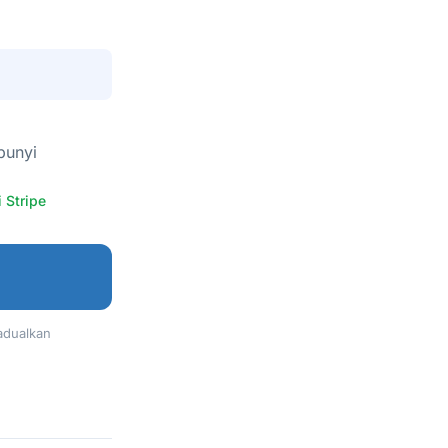
bunyi
 Stripe
adualkan