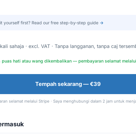
 it yourself first? Read our free step-by-step guide
→
kali sahaja · excl. VAT · Tanpa langganan, tanpa caj tersem
 puas hati atau wang dikembalikan — pembayaran selamat melalui
Tempah sekarang — €39
ran selamat melalui Stripe · Saya menghubungi dalam 2 jam untuk menj
termasuk