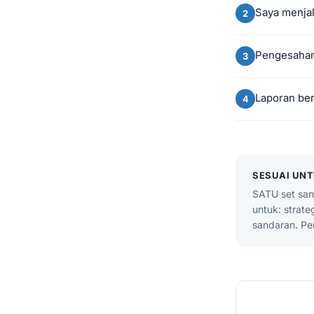
Saya menjal
Pengesahan 
Laporan ber
SESUAI UN
SATU set san
untuk: strat
sandaran. Pe