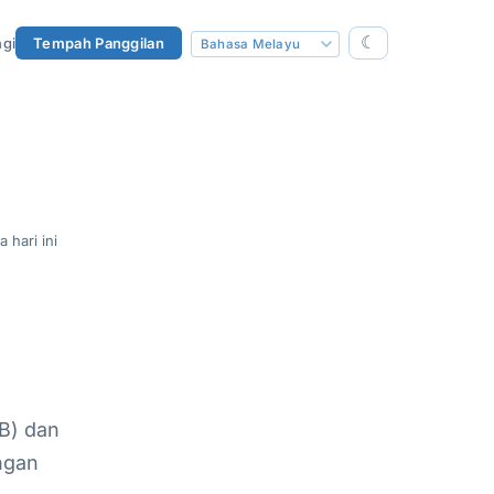
☾
gi
Tempah Panggilan
a hari ini
B) dan
ngan