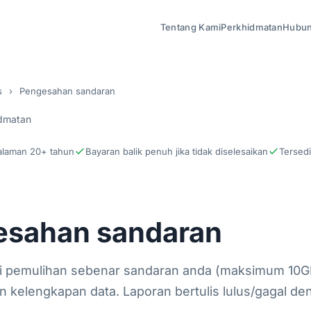
Tentang Kami
Perkhidmatan
Hubun
s
›
Pengesahan sandaran
dmatan
laman 20+ tahun
Bayaran balik penuh jika tidak diselesaikan
Tersedi
esahan sandaran
i pemulihan sebenar sandaran anda (maksimum 10G
kelengkapan data. Laporan bertulis lulus/gagal de