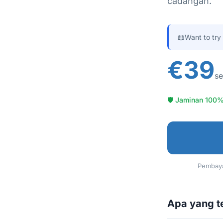
cadangan.
📖
Want to try
€39
se
🛡 Jaminan 100%
Pembaya
Apa yang 