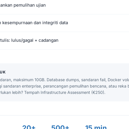
ankan pemulihan ujian
kesempurnaan dan integriti data
tulis: lulus/gagal + cadangan
TUK
daran, maksimum 10GB. Database dumps, sandaran fail, Docker v
egi sandaran enterprise, perancangan pemulihan bencana, atau reka 
rlukan lebih? Tempah Infrastructure Assessment (€250).
20+
500+
15 min