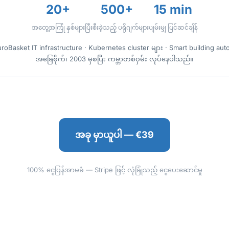
20+
500+
15 min
အတွေ့အကြုံ နှစ်များ
ပြီးစီးခဲ့သည့် ပရိုဂျက်များ
ပျမ်းမျှ ပြင်ဆင်ချိန်
oBasket IT infrastructure · Kubernetes cluster များ · Smart building aut
အခြေစိုက်၊ 2003 မှစပြီး ကမ္ဘာတစ်ဝှမ်း လုပ်နေပါသည်။
အခု မှာယူပါ — €39
100% ငွေပြန်အာမခံ — Stripe ဖြင့် လုံခြုံသည့် ငွေပေးဆောင်မှု