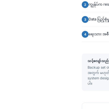
ကျွန်ုပ်က re
Data ပြည့်စုံ
ရေးသား အစီရ
သင့်လျော်သည်
Backup set တ
အတွက် မဟုတ်ပ
system desig
ပါ။