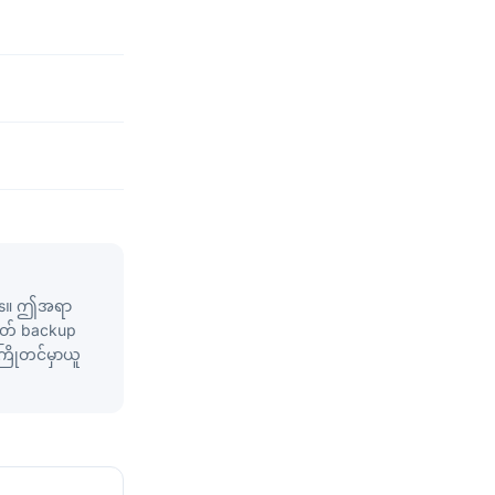
umes။ ဤအရာ
ဟုတ် backup
ြိုတင်မှာယူ