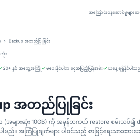
အကြောင်း
ဝန်ဆောင်မှုများ
ဆက
s
›
Backup အတည်ပြုခြင်း
လုံး
20+ နှစ် အတွေ့အကြုံ
မပေးနိုင်ပါက ငွေအပြည့်ပြန်အမ်း
ယနေ့ ရရှိနိုင်ပါသ
p အတည်ပြုခြင်း
အများဆုံး 10GB) ကို အမှန်တကယ် restore စမ်းသပ်၍ data 
မည်။ အကြံပြုချက်များ ပါဝင်သည့် စာဖြင့်ရေးသားထားသေ