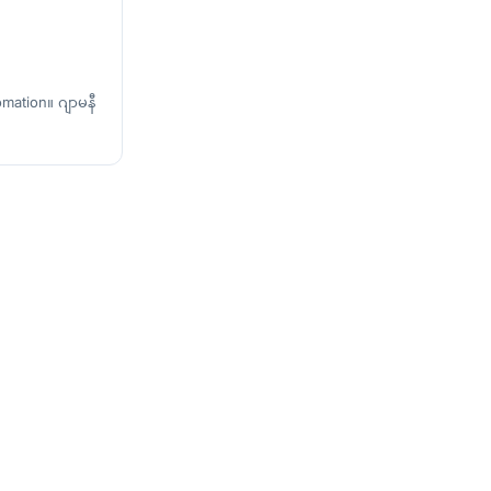
omation။ ဂျာမနီ