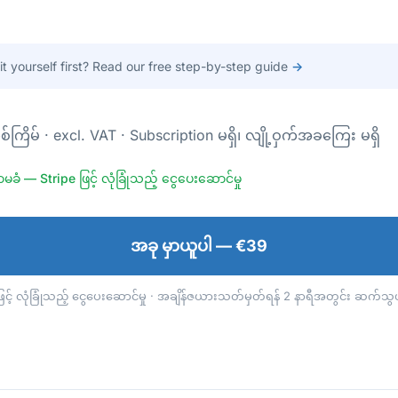
 it yourself first? Read our free step-by-step guide
→
်ကြိမ် · excl. VAT · Subscription မရှိ၊ လျို့ဝှက်အခကြေး မရှိ
ခံ — Stripe ဖြင့် လုံခြုံသည့် ငွေပေးဆောင်မှု
အခု မှာယူပါ — €39
ဖြင့် လုံခြုံသည့် ငွေပေးဆောင်မှု · အချိန်ဇယားသတ်မှတ်ရန် 2 နာရီအတွင်း ဆက်သ