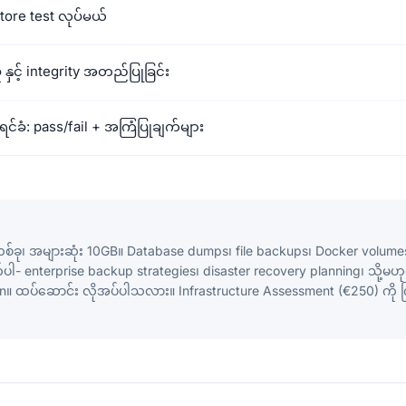
store test လုပ်မယ်
မှု နှင့် integrity အတည်ပြုခြင်း
င်ခံ: pass/fail + အကြံပြုချက်များ
စ်ခု၊ အများဆုံး 10GB။ Database dumps၊ file backups၊ Docker vol
ါ- enterprise backup strategies၊ disaster recovery planning၊ သို့မ
n။ ထပ်ဆောင်း လိုအပ်ပါသလား။ Infrastructure Assessment (€250) ကို က