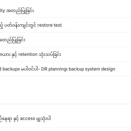
ity အတည်ပြုခြင်း
့ ပတ်ဝန်းကျင်တွင် restore test
ု အတည်ပြုခြင်း
ယား နှင့် retention သုံးသပ်ခြင်း
B backup။ မပါဝင်ပါ- DR planning၊ backup system design
ရာ နှင့် access မျှသုံးပါ