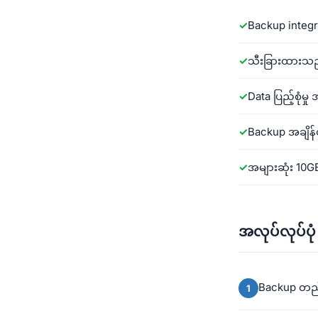
Backup integr
သီးခြားထားသည်
Data ပြည့်စုံမှ
Backup အချိန်ဇ
အများဆုံး 10G
အလုပ်လုပ်ပုံ
Backup တည်နေ