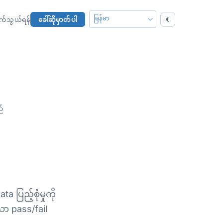
☾
်သွယ်ရန်
ခေါ်ဆိုမှာတ်ပါ
ည်
ပြည့်စုံမှုကို
ာ pass/fail