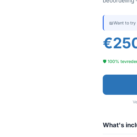
beoordeling —
📖
Want to try
€25
🛡 100% tevreden
Ve
What's inc