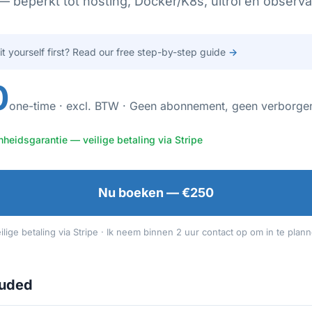
 beperkt tot hosting, Docker/K8s, uitrol en observab
 it yourself first? Read our free step-by-step guide
→
0
one-time · excl. BTW · Geen abonnement, geen verborge
heidsgarantie — veilige betaling via Stripe
Nu boeken — €250
ilige betaling via Stripe · Ik neem binnen 2 uur contact op om in te plan
luded