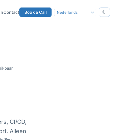
☾
en
Contact
Book a Call
ikbaar
rs, CI/CD,
rt. Alleen