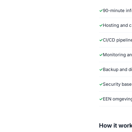
90-minute inf
Hosting and c
CI/CD pipelin
Monitoring an
Backup and d
Security base
EEN omgeving.
How it wor