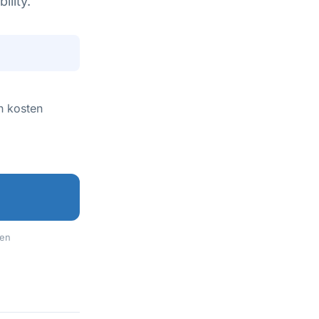
ility.
n kosten
nen