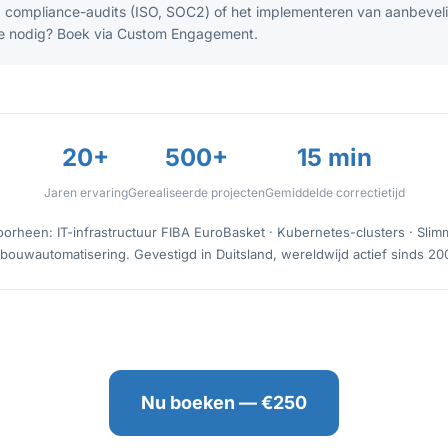
s, compliance-audits (ISO, SOC2) of het implementeren van aanbevel
e nodig? Boek via Custom Engagement.
20+
500+
15 min
Jaren ervaring
Gerealiseerde projecten
Gemiddelde correctietijd
oorheen: IT-infrastructuur FIBA EuroBasket · Kubernetes-clusters · Slim
bouwautomatisering. Gevestigd in Duitsland, wereldwijd actief sinds 20
Nu boeken — €250