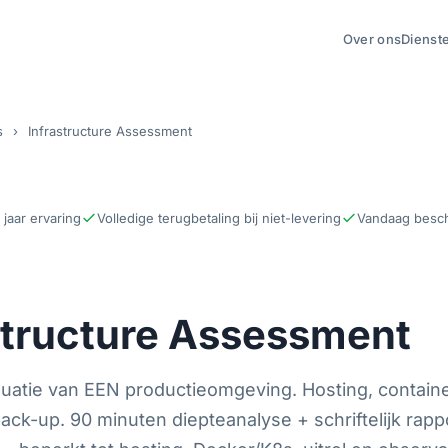
Over ons
Dienst
s
›
Infrastructure Assessment
jaar ervaring
Volledige terugbetaling bij niet-levering
Vandaag besch
structure Assessment
luatie van EEN productieomgeving. Hosting, containe
ack-up. 90 minuten diepteanalyse + schriftelijk rappo