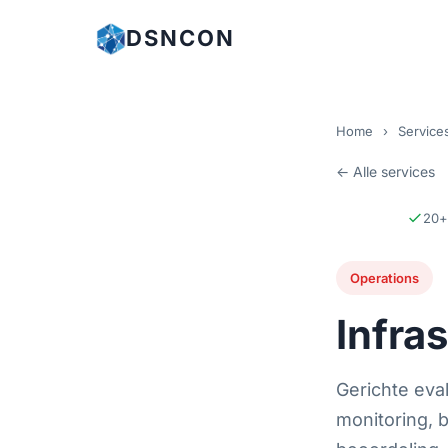
DSNCON
Home
›
Service
← Alle services
20+ 
Operations
Infra
Gerichte eva
monitoring, b