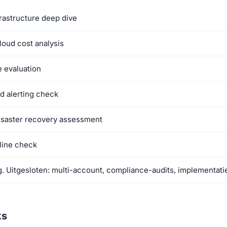
rastructure deep dive
loud cost analysis
e evaluation
d alerting check
isaster recovery assessment
line check
 Uitgesloten: multi-account, compliance-audits, implementati
ks