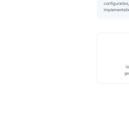
configuratie
Implementati
V
ge