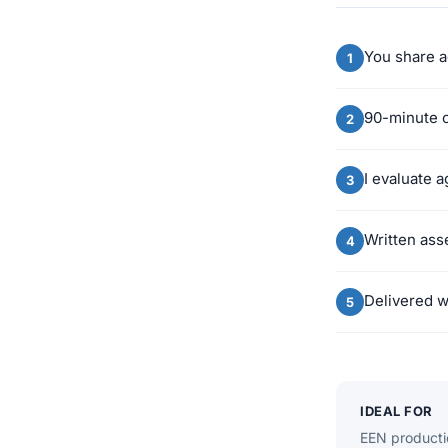
You share a
90-minute c
I evaluate 
Written ass
Delivered w
IDEAL FOR
EEN producti