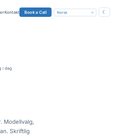
☾
er
Kontakt
Book a Call
g i dag
. Modellvalg,
n. Skriftlig