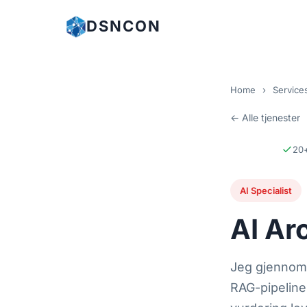
DSNCON
Home
›
Service
← Alle tjenester
20+
AI Specialist
AI Ar
Jeg gjennomg
RAG-pipeline,