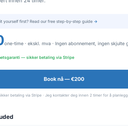
ert innen 24 timer.
 it yourself first? Read our free step-by-step guide
→
0
one-time · ekskl. mva · Ingen abonnement, ingen skjulte 
hetsgaranti — sikker betaling via Stripe
Book nå — €200
ikker betaling via Stripe · Jeg kontakter deg innen 2 timer for å planleg
luded