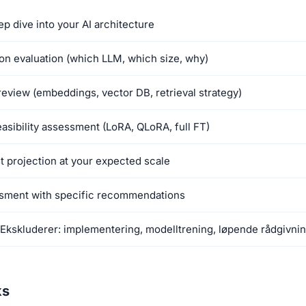
p dive into your AI architecture
on evaluation (which LLM, which size, why)
review (embeddings, vector DB, retrieval strategy)
easibility assessment (LoRA, QLoRA, full FT)
t projection at your expected scale
ssment with specific recommendations
 Ekskluderer: implementering, modelltrening, løpende rådgivni
ks