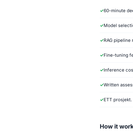
60-minute dee
Model selecti
RAG pipeline 
Fine-tuning f
Inference cos
Written asse
ETT prosjekt.
How it wor