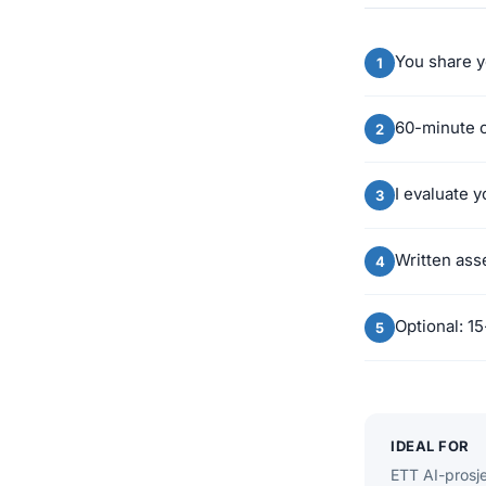
You share y
60-minute c
I evaluate 
Written as
Optional: 15
IDEAL FOR
ETT AI-prosje