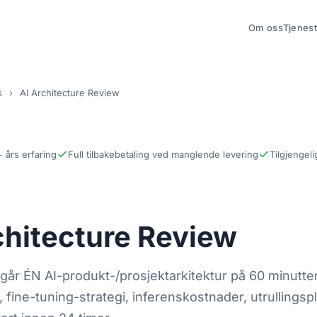
Om oss
Tjenest
s
›
AI Architecture Review
 års erfaring
Full tilbakebetaling ved manglende levering
Tilgjengeli
chitecture Review
år ÉN AI-produkt-/prosjektarkitektur på 60 minutter
 fine-tuning-strategi, inferenskostnader, utrullingspla