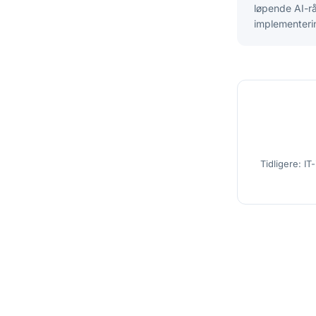
løpende AI-rå
implementerin
Tidligere: I