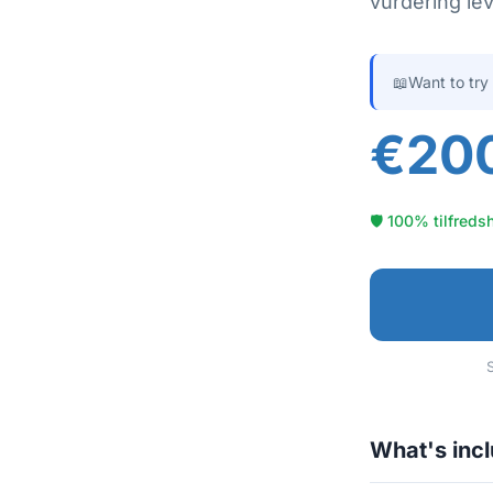
vurdering lev
📖
Want to try
€20
🛡 100% tilfreds
S
What's inc