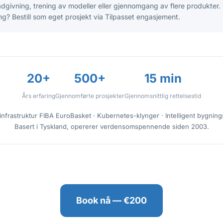
dgivning, trening av modeller eller gjennomgang av flere produkter.
g? Bestill som eget prosjekt via Tilpasset engasjement.
20+
500+
15 min
Års erfaring
Gjennomførte prosjekter
Gjennomsnittlig rettelsestid
T-infrastruktur FIBA EuroBasket · Kubernetes-klynger · Intelligent bygnin
Basert i Tyskland, opererer verdensomspennende siden 2003.
Book nå — €200