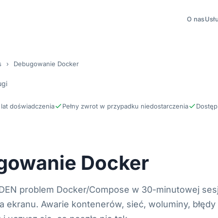
O nas
Usłu
s
›
Debugowanie Docker
ugi
lat doświadczenia
Pełny zwrot w przypadku niedostarczenia
Dostęp
gowanie Docker
DEN problem Docker/Compose w 30-minutowej sesj
a ekranu. Awarie kontenerów, sieć, woluminy, błędy 