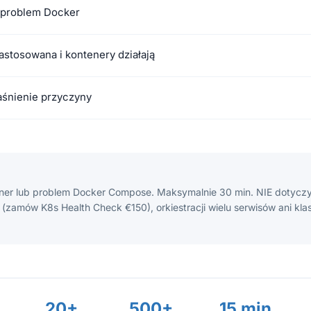
 problem Docker
stosowana i kontenery działają
aśnienie przyczyny
er lub problem Docker Compose. Maksymalnie 30 min. NIE dotycz
 (zamów K8s Health Check €150), orkiestracji wielu serwisów ani kl
20+
500+
15 min