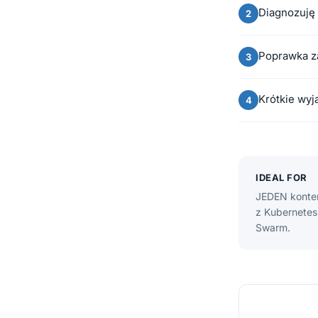
Diagnozuję
Poprawka za
Krótkie wyj
IDEAL FOR
JEDEN konten
z Kubernetes
Swarm.