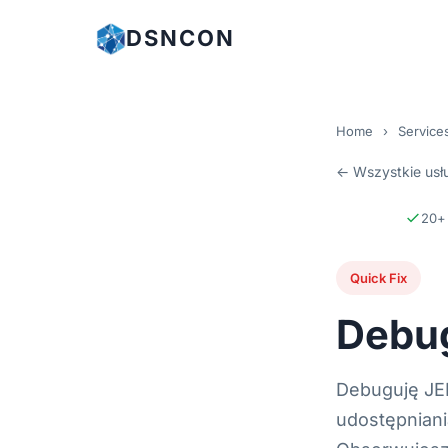
DSNCON
Home
›
Service
← Wszystkie usł
20+ 
Quick Fix
Debu
Debuguję JE
udostępniani