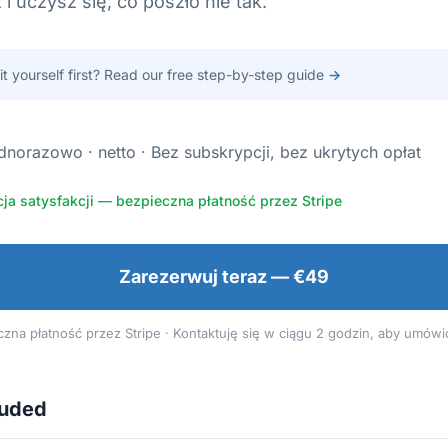
 uczysz się, co poszło nie tak.
 it yourself first? Read our free step-by-step guide
→
dnorazowo · netto · Bez subskrypcji, bez ukrytych opłat
ja satysfakcji — bezpieczna płatność przez Stripe
Zarezerwuj teraz — €49
zna płatność przez Stripe · Kontaktuję się w ciągu 2 godzin, aby umówi
luded