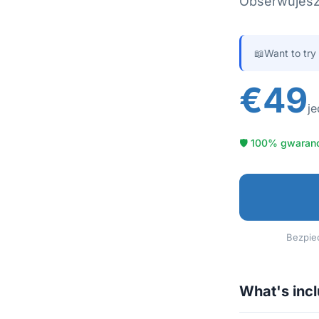
Obserwujesz i
📖
Want to try
€49
je
🛡 100% gwaranc
Bezpiec
What's inc