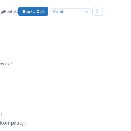
☾
gi
Kontakt
Book a Call
ny dziś
i
kompilacji.