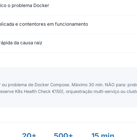
tico o problema Docker
plicada e contentores em funcionamento
rápida da causa raiz
r ou problema de Docker Compose. Máximo 30 min. NÃO para: pro
reserve K8s Health Check €150), orquestração multi-serviço ou clus
20+
500+
15 min