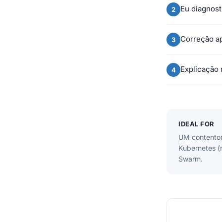
Eu diagnos
Correção a
Explicação 
IDEAL FOR
UM contento
Kubernetes (
Swarm.