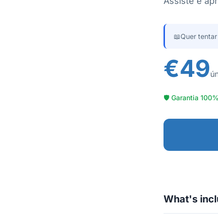
Assiste e ap
📖
Quer tentar
€49
ún
🛡 Garantia 100
What's inc