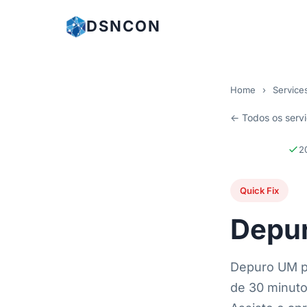
DSNCON
Home
›
Service
← Todos os serv
2
Quick Fix
Depur
Depuro UM p
de 30 minuto