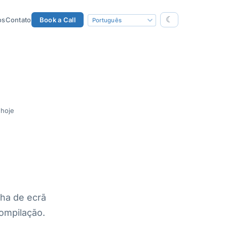
☾
os
Contato
Book a Call
 hoje
ha de ecrã
compilação.