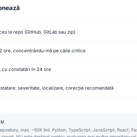
onează
ces la repo (GitHub, GitLab sau zip)
2 ore, concentrându-mă pe căile critice
 cu constatări în 24 ore
statare: severitate, localizare, corecție recomandată
RU
ository, max. ~50K linii. Python, TypeScript, JavaScript, React, Fa
 raport. NU este destinat pentru: evaluarea mai multor repository-uri