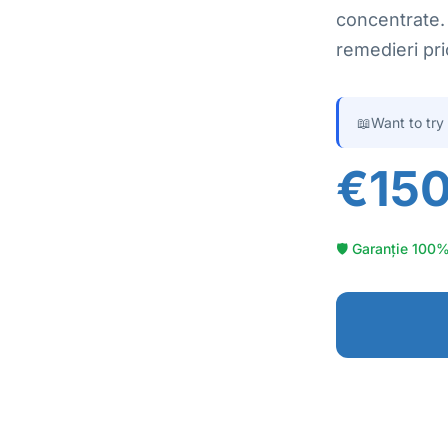
concentrate. 
remedieri pr
📖
Want to try
€15
🛡 Garanție 100%