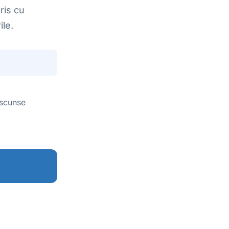
ris cu
le.
ascunse