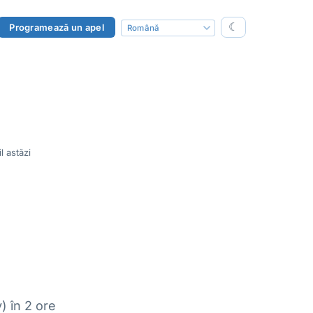
☾
Programează un apel
l astăzi
) în 2 ore