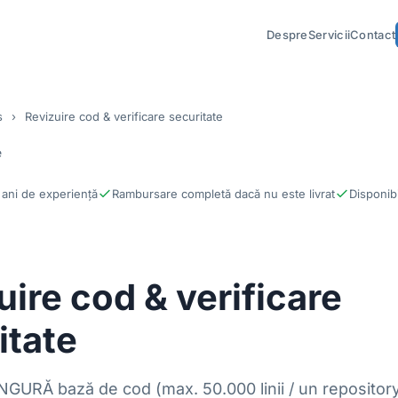
Despre
Servicii
Contact
s
›
Revizuire cod & verificare securitate
e
ani de experiență
Rambursare completă dacă nu este livrat
Disponibi
uire cod & verificare
itate
NGURĂ bază de cod (max. 50.000 linii / un repository