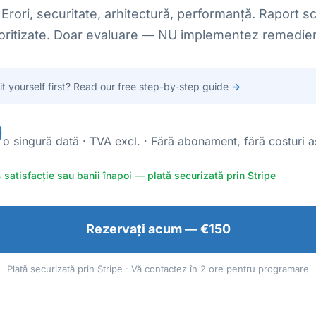
Erori, securitate, arhitectură, performanță. Raport sc
ioritizate. Doar evaluare — NU implementez remedieri
 it yourself first? Read our free step-by-step guide
→
0
o singură dată · TVA excl. · Fără abonament, fără costuri 
 satisfacție sau banii înapoi — plată securizată prin Stripe
Rezervați acum — €150
Plată securizată prin Stripe · Vă contactez în 2 ore pentru programare