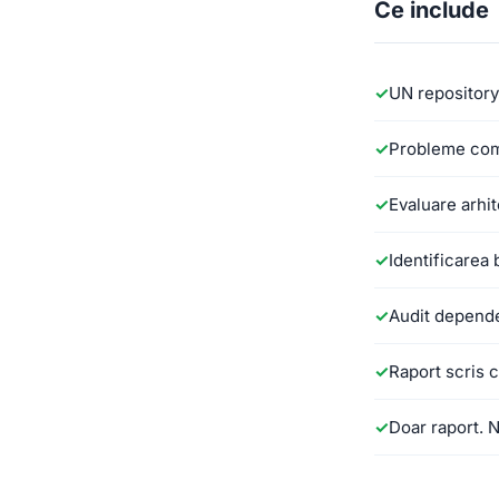
Ce include
UN repository,
Probleme comu
Evaluare arhit
Identificarea
Audit depende
Raport scris cu
Doar raport. 