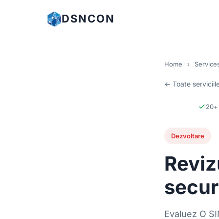
DSNCON
Home
›
Service
← Toate serviciil
20+ 
Dezvoltare
Reviz
secur
Evaluez O SI