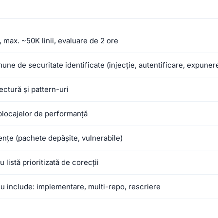
 max. ~50K linii, evaluare de 2 ore
ne de securitate identificate (injecție, autentificare, expuner
ectură și pattern-uri
 blocajelor de performanță
nțe (pachete depășite, vulnerabile)
 listă prioritizată de corecții
Nu include: implementare, multi-repo, rescriere