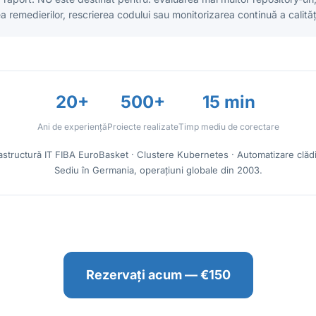
 remedierilor, rescrierea codului sau monitorizarea continuă a calități
20+
500+
15 min
Ani de experiență
Proiecte realizate
Timp mediu de corectare
rastructură IT FIBA EuroBasket · Clustere Kubernetes · Automatizare clădir
Sediu în Germania, operațiuni globale din 2003.
Rezervați acum — €150