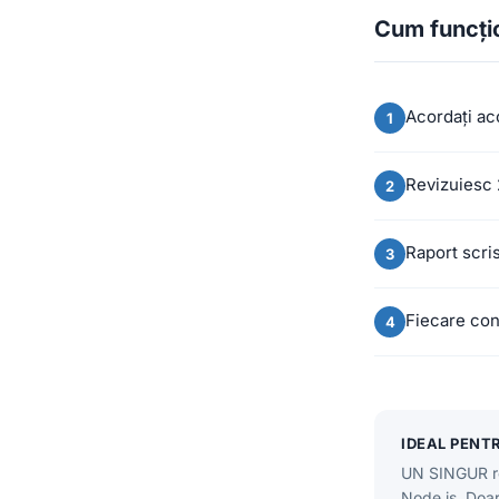
Cum funcți
Acordați ac
Revizuiesc 
Raport scris
Fiecare con
IDEAL PENT
UN SINGUR rep
Node.js. Doar