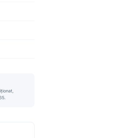
ționat,
65.