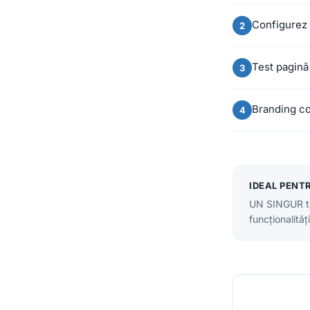
Configurez
Test pagină
Branding con
IDEAL PENT
UN SINGUR ten
funcționalită