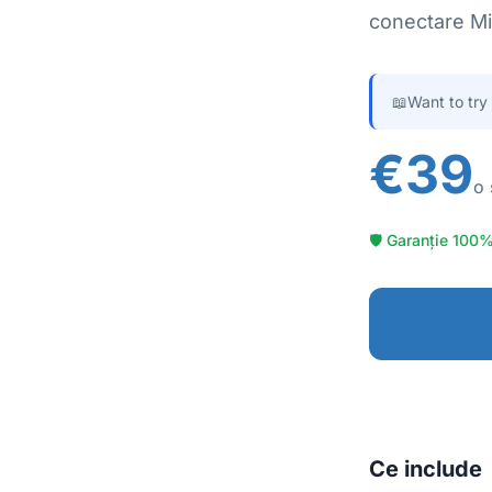
conectare Mic
📖
Want to try
€39
o 
🛡 Garanție 100%
Ce include