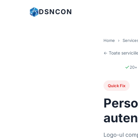
DSNCON
Home
›
Service
← Toate serviciil
20+ 
Quick Fix
Perso
auten
Logo-ul comp