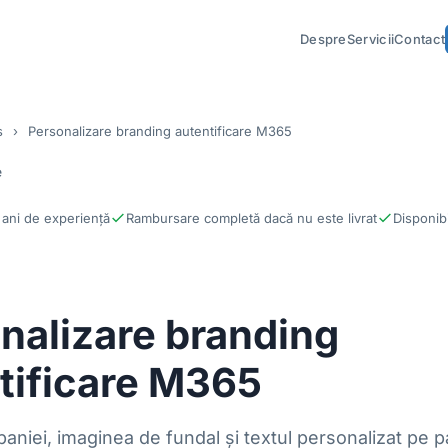
Despre
Servicii
Contact
s
›
Personalizare branding autentificare M365
e
ani de experiență
Rambursare completă dacă nu este livrat
Disponibi
nalizare branding
tificare M365
aniei, imaginea de fundal și textul personalizat pe 