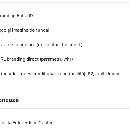
randing Entra ID
ogo și imagine de fundal
izat de conectare (ex. contact helpdesk)
RL branding direct (parametru whr)
include: acces condiționat, funcționalități P2, multi-tenant
onează
ces la Entra Admin Center