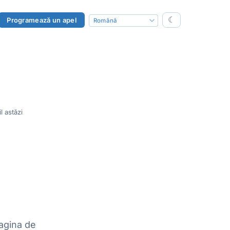
☾
Programează un apel
l astăzi
pagina de