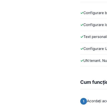
Configurare b
Configurare l
Text personal
Configurare U
UN tenant. Nu 
Cum funcți
Acordați ac