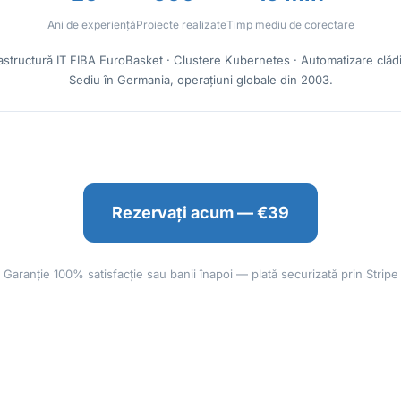
Ani de experiență
Proiecte realizate
Timp mediu de corectare
rastructură IT FIBA EuroBasket · Clustere Kubernetes · Automatizare clădir
Sediu în Germania, operațiuni globale din 2003.
Rezervați acum — €39
Garanție 100% satisfacție sau banii înapoi — plată securizată prin Stripe