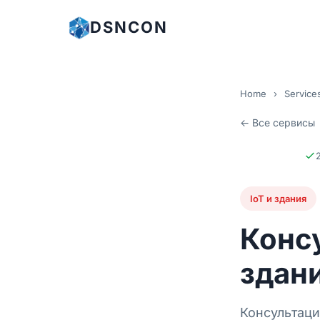
DSNCON
Home
›
Service
← Все сервисы
IoT и здания
Конс
здан
Консультаци