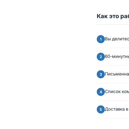
Как это ра
Вы делите
60-минутны
Письменная
Список ко
Доставка в