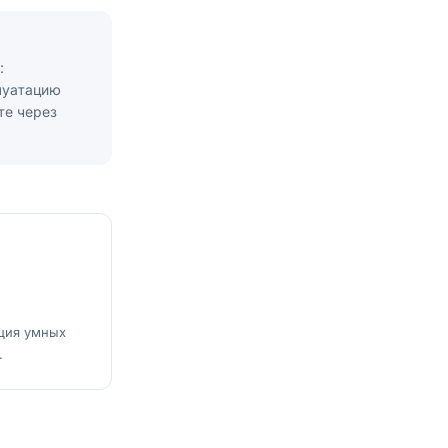
:
луатацию
те через
ация умных
.