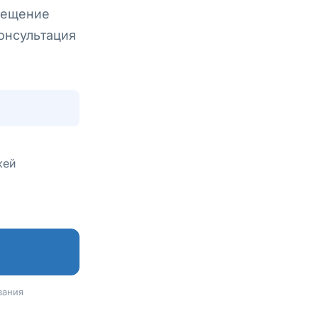
змещение
консультация
жей
вания