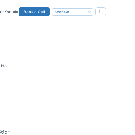
☾
ter
Kontakt
Book a Call
 idag
365-