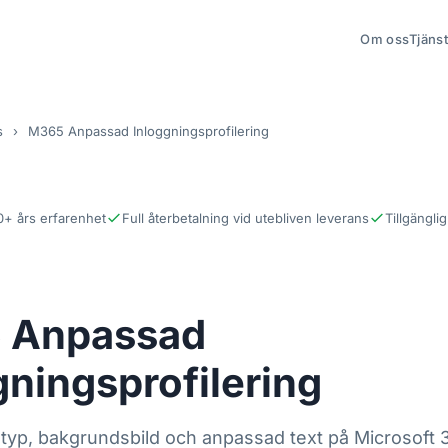
Om oss
Tjäns
s
›
M365 Anpassad Inloggningsprofilering
0+ års erfarenhet
Full återbetalning vid utebliven leverans
Tillgänglig
 Anpassad
gningsprofilering
typ, bakgrundsbild och anpassad text på Microsoft 