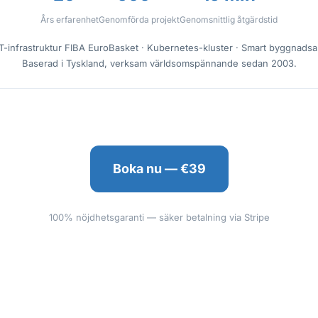
Års erfarenhet
Genomförda projekt
Genomsnittlig åtgärdstid
IT-infrastruktur FIBA EuroBasket · Kubernetes-kluster · Smart byggnads
Baserad i Tyskland, verksam världsomspännande sedan 2003.
Boka nu — €39
100% nöjdhetsgaranti — säker betalning via Stripe