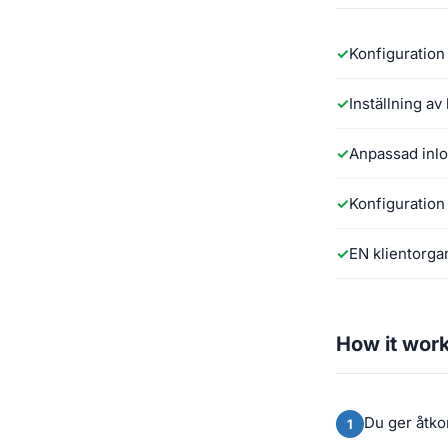
Konfiguration
Inställning a
Anpassad inlo
Konfiguration
EN klientorgan
How it wor
Du ger åtko