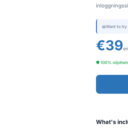
inloggningssi
📖
Want to try
€39
en
🛡 100% nöjdhets
What's inc