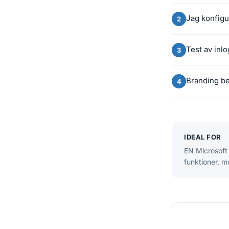
Jag konfig
Test av inlo
Branding be
IDEAL FOR
EN Microsoft 
funktioner, m