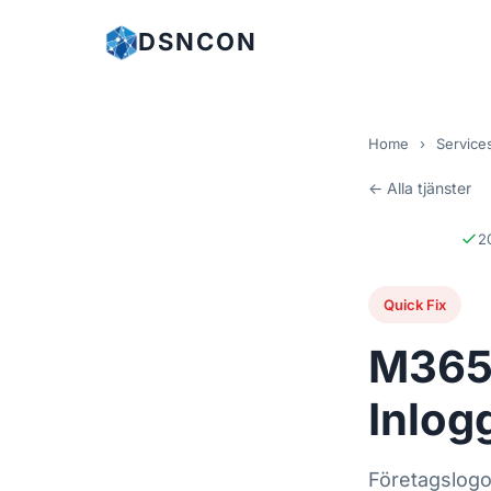
DSNCON
Home
›
Service
← Alla tjänster
2
Quick Fix
M365
Inlog
Företagslogo