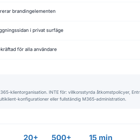
urerar brandingelementen
ggningssidan i privat surfäge
kräftad för alla användare
365-klientorganisation. INTE för: villkorsstyrda åtkomstpolicyer, Ent
ultiklient-konfigurationer eller fullständig M365-administration.
20+
500+
15 min