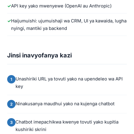
API key yako mwenyewe (OpenAI au Anthropic)
Haijumuishi: ujumuishaji wa CRM, UI ya kawaida, lugha
nyingi, mantiki ya backend
Jinsi inavyofanya kazi
Unashiriki URL ya tovuti yako na upendeleo wa API
key
Ninakusanya maudhui yako na kujenga chatbot
Chatbot imepachikwa kwenye tovuti yako kupitia
kushiriki skrini