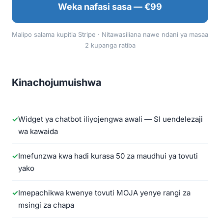
Weka nafasi sasa — €99
Malipo salama kupitia Stripe · Nitawasiliana nawe ndani ya masaa
2 kupanga ratiba
Kinachojumuishwa
Widget ya chatbot iliyojengwa awali — SI uendelezaji
wa kawaida
Imefunzwa kwa hadi kurasa 50 za maudhui ya tovuti
yako
Imepachikwa kwenye tovuti MOJA yenye rangi za
msingi za chapa