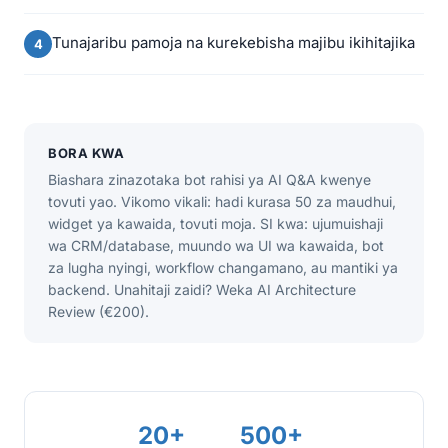
Tunajaribu pamoja na kurekebisha majibu ikihitajika
BORA KWA
Biashara zinazotaka bot rahisi ya AI Q&A kwenye
tovuti yao. Vikomo vikali: hadi kurasa 50 za maudhui,
widget ya kawaida, tovuti moja. SI kwa: ujumuishaji
wa CRM/database, muundo wa UI wa kawaida, bot
za lugha nyingi, workflow changamano, au mantiki ya
backend. Unahitaji zaidi? Weka AI Architecture
Review (€200).
20+
500+