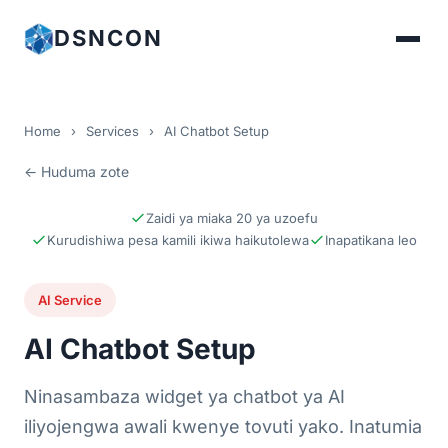
DSNCON
Home
›
Services
›
AI Chatbot Setup
← Huduma zote
Zaidi ya miaka 20 ya uzoefu
Kurudishiwa pesa kamili ikiwa haikutolewa
Inapatikana leo
AI Service
AI Chatbot Setup
Ninasambaza widget ya chatbot ya AI
iliyojengwa awali kwenye tovuti yako. Inatumia