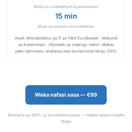
Miaka ya uzoefu
Miradi iliyokamilishwa
15 min
Muda wa wastani wa kurekebisha
Awali: Miundombinu ya IT ya FIBA EuroBasket · Makundi
ya Kubernetes · Otomatiki ya majengo mahiri. Makao
yake Ujerumani, anafanya kazi duniani kote tangu 2003.
Weka nafasi sasa — €99
Dhamana ya 100% ya kurudishiwa pesa — malipo salama kupitia
Stripe