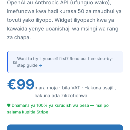
OpenAI au Anthropic API (ufunguo wako),
imefunzwa kwa hadi kurasa 50 za maudhui ya
tovuti yako iliyopo. Widget iliyopachikwa ya
kawaida yenye uoanishaji wa msingi wa rangi
za chapa.
Want to try it yourself first? Read our free step-by-
📖
step guide
→
€99
mara moja · bila VAT · Hakuna usajili,
hakuna ada zilizofichwa
🛡 Dhamana ya 100% ya kurudishiwa pesa — malipo
salama kupitia Stripe