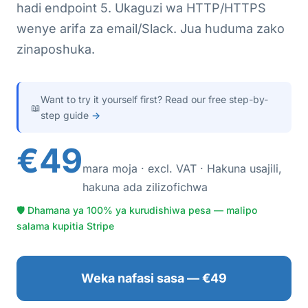
hadi endpoint 5. Ukaguzi wa HTTP/HTTPS
wenye arifa za email/Slack. Jua huduma zako
zinaposhuka.
Want to try it yourself first? Read our free step-by-
📖
step guide
→
€49
mara moja · excl. VAT · Hakuna usajili,
hakuna ada zilizofichwa
🛡 Dhamana ya 100% ya kurudishiwa pesa — malipo
salama kupitia Stripe
Weka nafasi sasa — €49