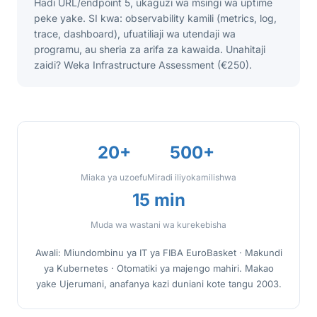
Hadi URL/endpoint 5, ukaguzi wa msingi wa uptime
peke yake. SI kwa: observability kamili (metrics, log,
trace, dashboard), ufuatiliaji wa utendaji wa
programu, au sheria za arifa za kawaida. Unahitaji
zaidi? Weka Infrastructure Assessment (€250).
20+
500+
Miaka ya uzoefu
Miradi iliyokamilishwa
15 min
Muda wa wastani wa kurekebisha
Awali: Miundombinu ya IT ya FIBA EuroBasket · Makundi
ya Kubernetes · Otomatiki ya majengo mahiri. Makao
yake Ujerumani, anafanya kazi duniani kote tangu 2003.