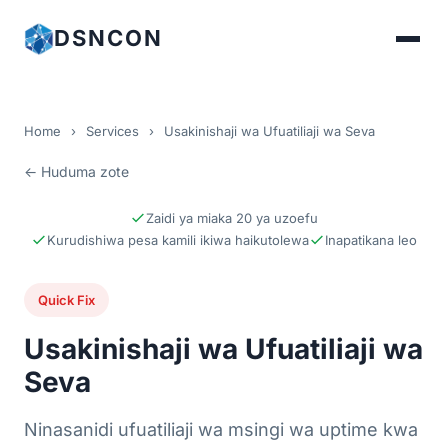
DSNCON
Home
›
Services
›
Usakinishaji wa Ufuatiliaji wa Seva
← Huduma zote
Zaidi ya miaka 20 ya uzoefu
Kurudishiwa pesa kamili ikiwa haikutolewa
Inapatikana leo
Quick Fix
Usakinishaji wa Ufuatiliaji wa
Seva
Ninasanidi ufuatiliaji wa msingi wa uptime kwa