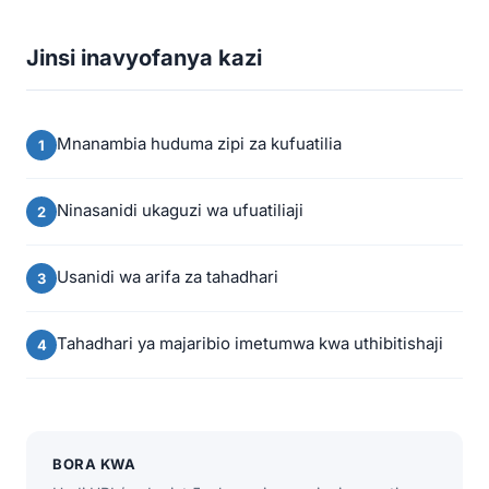
Jinsi inavyofanya kazi
Mnanambia huduma zipi za kufuatilia
Ninasanidi ukaguzi wa ufuatiliaji
Usanidi wa arifa za tahadhari
Tahadhari ya majaribio imetumwa kwa uthibitishaji
BORA KWA