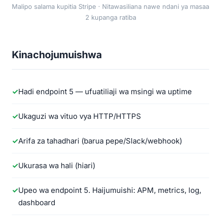
Malipo salama kupitia Stripe · Nitawasiliana nawe ndani ya masaa
2 kupanga ratiba
Kinachojumuishwa
Hadi endpoint 5 — ufuatiliaji wa msingi wa uptime
Ukaguzi wa vituo vya HTTP/HTTPS
Arifa za tahadhari (barua pepe/Slack/webhook)
Ukurasa wa hali (hiari)
Upeo wa endpoint 5. Haijumuishi: APM, metrics, log,
dashboard