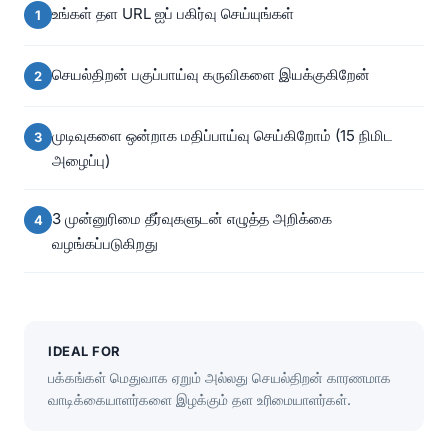
உங்கள் தள URL ஐப் பகிர்வு செய்யுங்கள்
செயல்திறன் பகுப்பாய்வு கருவிகளை இயக்குகிறேன்
முடிவுகளை ஒன்றாக மதிப்பாய்வு செய்கிறோம் (15 நிமிட
அழைப்பு)
3 முன்னுரிமை தீர்வுகளுடன் எழுத்த அறிக்கை
வழங்கப்படுகிறது
IDEAL FOR
பக்கங்கள் மெதுவாக ஏறும் அல்லது செயல்திறன் காரணமாக
வாடிக்கையாளர்களை இழக்கும் தள உரிமையாளர்கள்.