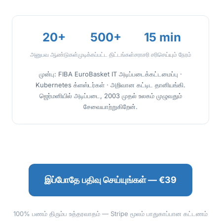
20+
500+
15 min
அனுபவ ஆண்டுகள்
முடிக்கப்பட்ட திட்டங்கள்
சராசரி சரிசெய்யும் நேரம்
முன்பு: FIBA EuroBasket IT அடிப்படைக்கட்டமைப்பு ·
Kubernetes க்ளஸ்டர்கள் · அறிவான கட்டிட தானியங்கி.
ஜெர்மனியில் அடிப்படை, 2003 முதல் உலகம் முழுவதும்
சேவையாற்றுகிறேன்.
இப்போதே பதிவு செய்யுங்கள் — €39
100% பணம் திரும்ப உத்தரவாதம் — Stripe மூலம் பாதுகாப்பான கட்டணம்