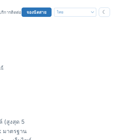
☾
บริการ
ติดต่อ
จองนัดสาย
ี้
์ (สูงสุด 5
ack มาตรฐาน