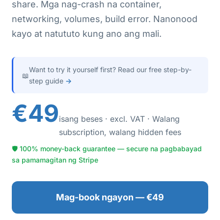
share. Mga nag-crash na container,
networking, volumes, build error. Nanonood
kayo at natututo kung ano ang mali.
Want to try it yourself first? Read our free step-by-
📖
step guide
→
€49
isang beses · excl. VAT · Walang
subscription, walang hidden fees
🛡 100% money-back guarantee — secure na pagbabayad
sa pamamagitan ng Stripe
Mag-book ngayon — €49