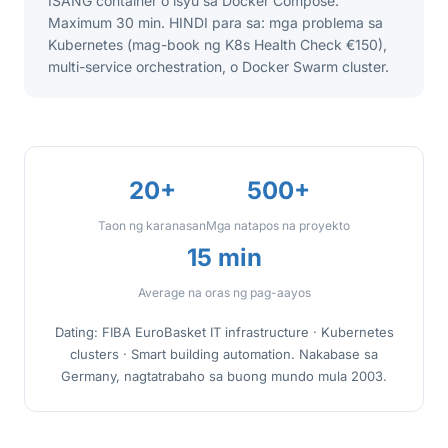
ISANG container o isyu sa Docker Compose.
Maximum 30 min. HINDI para sa: mga problema sa
Kubernetes (mag-book ng K8s Health Check €150),
multi-service orchestration, o Docker Swarm cluster.
20+
500+
Taon ng karanasan
Mga natapos na proyekto
15 min
Average na oras ng pag-aayos
Dating: FIBA EuroBasket IT infrastructure · Kubernetes
clusters · Smart building automation. Nakabase sa
Germany, nagtatrabaho sa buong mundo mula 2003.