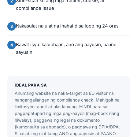
Sine-scan ko ang mga tracker, cookie, at
compliance issue
Nakasulat na ulat na ihahatid sa loob ng 24 oras
Bawat isyu: kalubhaan, ano ang aayusin, paano
aayusin
IDEAL PARA SA
Anumang website na naka-target sa EU visitor na
nangangailangan ng compliance check. Mahigpit na
limitasyon: audit at ulat lamang. HINDI para sa:
pagpapatupad ng mga pag-aayos (mag-book nang
hiwalay), paggawa ng legal na dokumento
(kumonsulta sa abogado), o paggawa ng DPIA/DPA.
Sinasabi ng ulat kung ANO ang aayusin at PAANO —