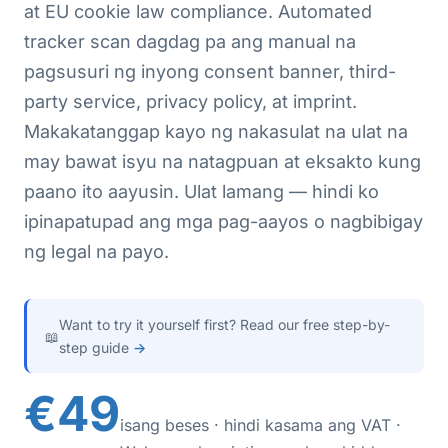
at EU cookie law compliance. Automated
tracker scan dagdag pa ang manual na
pagsusuri ng inyong consent banner, third-
party service, privacy policy, at imprint.
Makakatanggap kayo ng nakasulat na ulat na
may bawat isyu na natagpuan at eksakto kung
paano ito aayusin. Ulat lamang — hindi ko
ipinapatupad ang mga pag-aayos o nagbibigay
ng legal na payo.
Want to try it yourself first? Read our free step-by-
📖
step guide
→
€49
isang beses · hindi kasama ang VAT ·