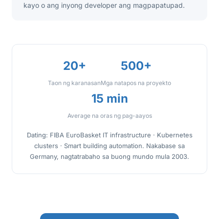
kayo o ang inyong developer ang magpapatupad.
20+
500+
Taon ng karanasan
Mga natapos na proyekto
15 min
Average na oras ng pag-aayos
Dating: FIBA EuroBasket IT infrastructure · Kubernetes
clusters · Smart building automation. Nakabase sa
Germany, nagtatrabaho sa buong mundo mula 2003.