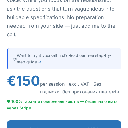
voice. While you focus on the relationship, I
ask the questions that turn vague ideas into
buildable specifications. No preparation
needed from your side — just add me to the
call.
Want to try it yourself first? Read our free step-by-
📖
step guide
→
€150
per session · excl. VAT · Без
підписки, без прихованих платежів
🛡 100% гарантія повернення коштів — безпечна оплата
через Stripe