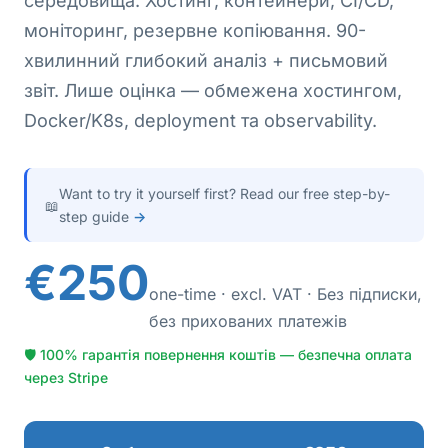
середовища. Хостинг, контейнери, CI/CD,
моніторинг, резервне копіювання. 90-
хвилинний глибокий аналіз + письмовий
звіт. Лише оцінка — обмежена хостингом,
Docker/K8s, deployment та observability.
Want to try it yourself first? Read our free step-by-
📖
step guide
→
€250
one-time · excl. VAT · Без підписки,
без прихованих платежів
🛡 100% гарантія повернення коштів — безпечна оплата
через Stripe