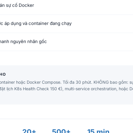
oán sự cố Docker
c áp dụng và container đang chạy
nhanh nguyên nhân gốc
CHO
ntainer hoặc Docker Compose. Tối đa 30 phút. KHÔNG bao gồm: s
ặt lịch K8s Health Check 150 €), multi-service orchestration, hoặc
20+
500+
15 min