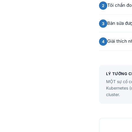
Tôi chẩn đ
Bản sửa đượ
Giải thích 
LÝ TƯỞNG 
MỘT sự cố co
Kubernetes (đ
cluster.