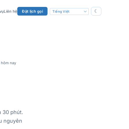
☾
vụ
Liên hệ
Đặt lịch gọi
 hôm nay
 30 phút.
ểu nguyên