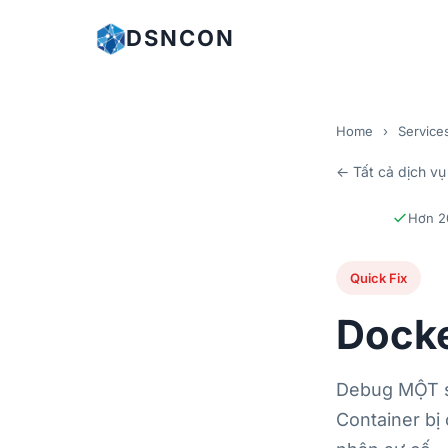
DSNCON
Home
›
Service
← Tất cả dịch vụ
Hơn 2
Quick Fix
Dock
Debug MỘT s
Container bị 