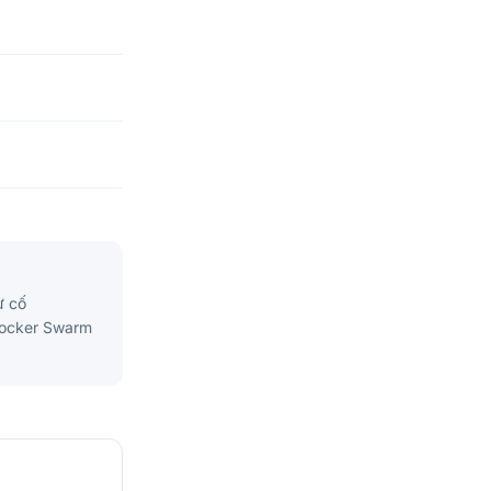
ự cố
 Docker Swarm