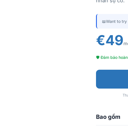
nhân sự cố.
📖
Want to try
€49
mộ
🛡 Đảm bảo hoàn 
Tha
Bao gồm