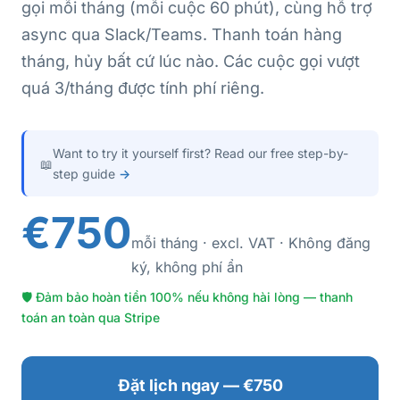
gọi mỗi tháng (mỗi cuộc 60 phút), cùng hỗ trợ
async qua Slack/Teams. Thanh toán hàng
tháng, hủy bất cứ lúc nào. Các cuộc gọi vượt
quá 3/tháng được tính phí riêng.
Want to try it yourself first? Read our free step-by-
📖
step guide
→
€750
mỗi tháng · excl. VAT · Không đăng
ký, không phí ẩn
🛡 Đảm bảo hoàn tiền 100% nếu không hài lòng — thanh
toán an toàn qua Stripe
Đặt lịch ngay — €750